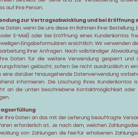
s auf Ihre Person.
ndung zur Vertragsabwicklung und bei Eröffnung 
 Daten, wenn Sie uns diese im Rahmen Ihrer Bestellung, 
 oder E-Mail) oder bei Eröffnung eines Kundenkontos frei
eweiligen Eingabeformularen ersichtlich. Wir verwenden di
earbeitung Ihrer Anfragen. Nach vollständiger Abwicklun
Ihre Daten für die weitere Verwendung gesperrt und 
ngsfristen gelöscht, sofern Sie nicht ausdrücklich in ei
ns eine darüber hinausgehende Datenverwendung vorbehalt
ehend informieren. Die Löschung Ihres Kundenkontos is
ht an die unten beschriebene Kontaktmöglichkeit oder
gen.
ragserfüllung
wir Ihre Daten an das mit der Lieferung beauftragte Vers
Waren erforderlich ist. Je nach dem, welchen Zahlungsdien
wicklung von Zahlungen die hierfür erhobenen Zahlungs